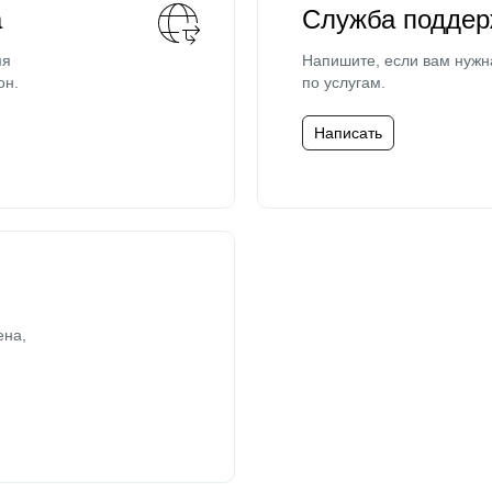
а
Служба поддер
мя
Напишите, если вам нужн
он.
по услугам.
Написать
ена,