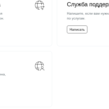
а
Служба поддер
мя
Напишите, если вам нужн
он.
по услугам.
Написать
ена,