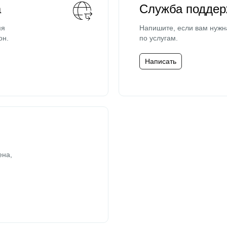
а
Служба поддер
мя
Напишите, если вам нужн
он.
по услугам.
Написать
ена,