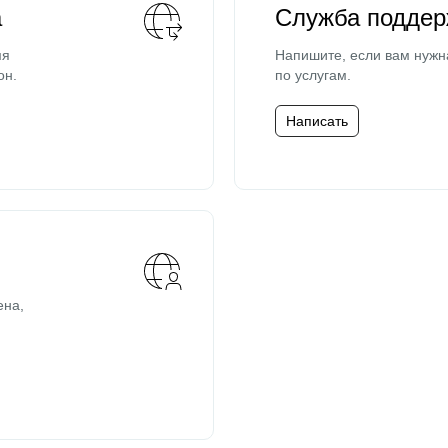
а
Служба поддер
мя
Напишите, если вам нужн
он.
по услугам.
Написать
ена,