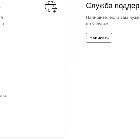
а
Служба поддер
мя
Напишите, если вам нужн
он.
по услугам.
Написать
ена,