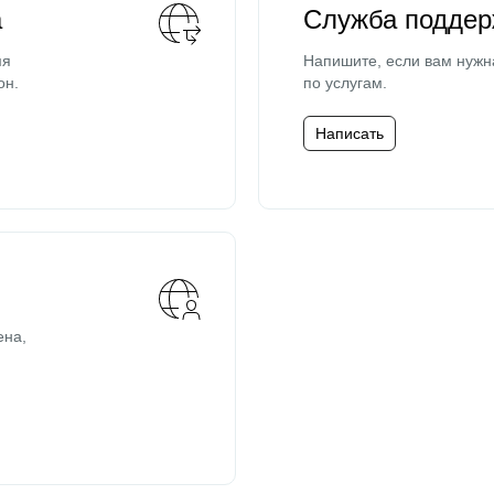
а
Служба поддер
мя
Напишите, если вам нужн
он.
по услугам.
Написать
ена,