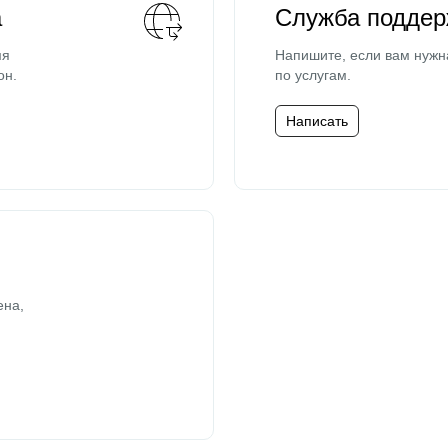
а
Служба поддер
мя
Напишите, если вам нужн
он.
по услугам.
Написать
ена,