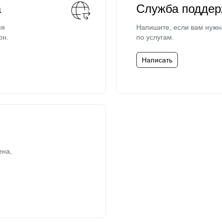
а
Служба поддер
мя
Напишите, если вам нужн
он.
по услугам.
Написать
ена,