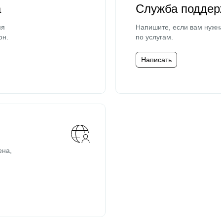
а
Служба поддер
мя
Напишите, если вам нужн
он.
по услугам.
Написать
ена,