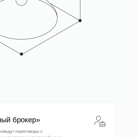
ный брокер»
оведут переговоры с