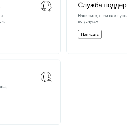
а
Служба поддер
мя
Напишите, если вам нужн
он.
по услугам.
Написать
ена,